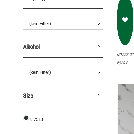
Terre di Chieti Igp
Veneto Igt
(kein Filter)
Verdicchio dei Castelli di Jesi Doc
Alkohol
NOZZE D'
26,00 €
(kein Filter)
Size
0,75 Lt