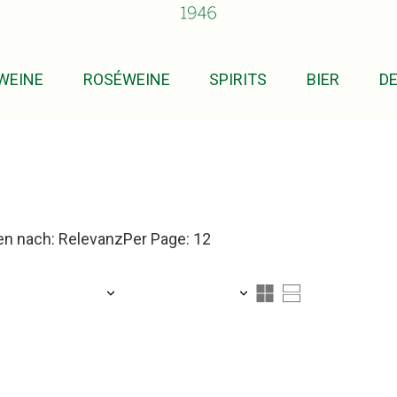
WEINE
ROSÉWEINE
SPIRITS
BIER
D
en nach: Relevanz
Per Page: 12