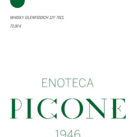
WHISKY GLENFIDDICH 12Y 70CL
72,00 €