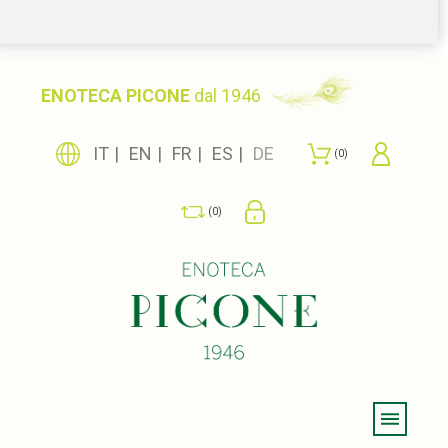
ENOTECA PICONE
dal 1946
IT
EN
FR
ES
DE
0
0
Menu