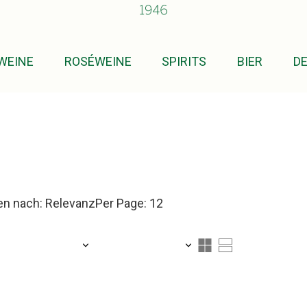
WEINE
ROSÉWEINE
SPIRITS
BIER
D
en nach: Relevanz
Per Page: 12