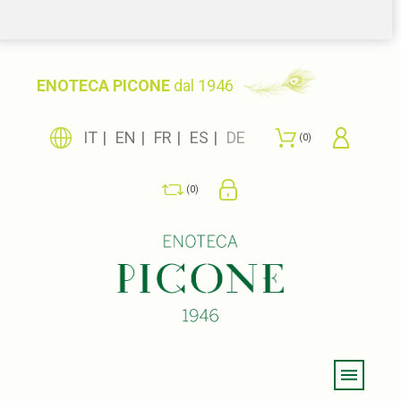
ENOTECA PICONE
dal 1946
IT
EN
FR
ES
DE
0
0
Menu