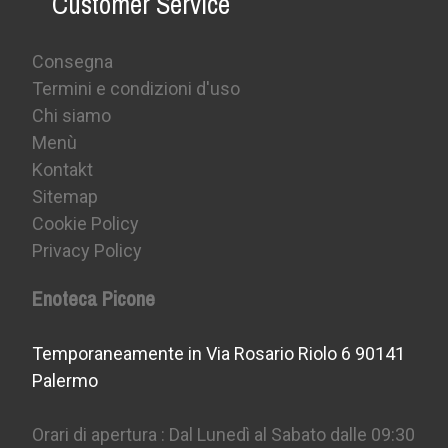
Customer Service
Consegna
Termini e condizioni d'uso
Chi siamo
Menù
Kontakt
Sitemap
Cookie Policy
Privacy Policy
Enoteca Picone
Temporaneamente in Via Rosario Riolo 6 90141
Palermo
Orari di apertura : Dal Lunedì al Sabato dalle 09:30