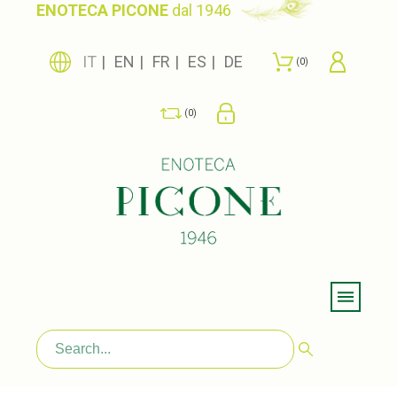
ENOTECA PICONE
dal 1946
IT
EN
FR
ES
DE
0
0
Menu