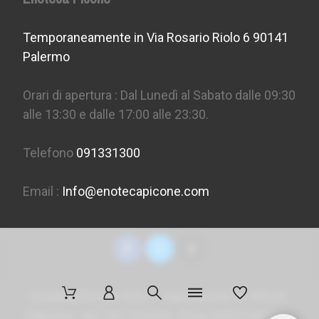
Temporaneamente in Via Rosario Riolo 6 90141
Palermo
Orari di apertura : Dal Lunedì al Sabato dalle 09:30
alle 13:30 e dalle 17:00 alle 23:30.
Telefono
091331300
Email :
Info@enotecapicone.com
Enoteca Picone S.R.L. - Via Marconi 36, 90141
Palermo - tel. 091 331300 - P.Iva 05957150823 -