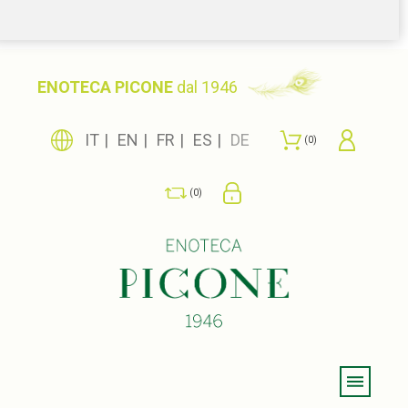
ENOTECA PICONE
dal 1946
IT
EN
FR
ES
DE
0
0
Menu