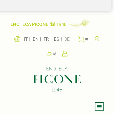
ENOTECA PICONE
dal 1946
IT
EN
FR
ES
DE
0
0
Menu