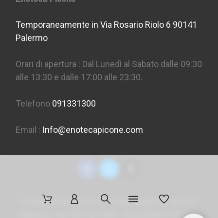
Temporaneamente in Via Rosario Riolo 6 90141
Palermo
Orari di apertura : Dal Lunedì al Sabato dalle 09:30
alle 13:30 e dalle 17:00 alle 23:30.
Telefono
091331300
Email :
Info@enotecapicone.com
Enoteca Picone S.R.L. - Via Marconi 36, 90141
Palermo - tel. 091 331300 - P.Iva 05957150823 -