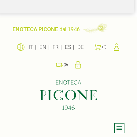
ENOTECA PICONE
dal 1946
IT
EN
FR
ES
DE
0
0
Menu