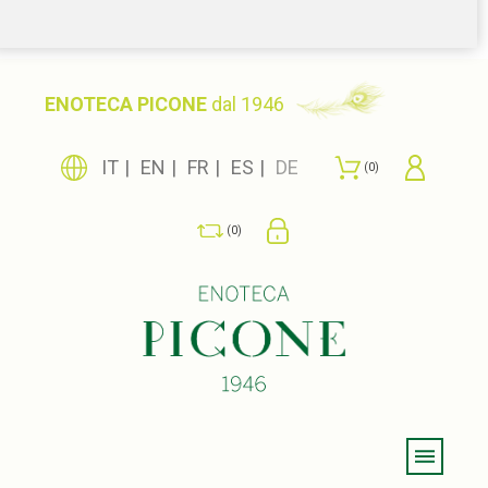
ENOTECA PICONE
dal 1946
IT
EN
FR
ES
DE
0
0
Menu