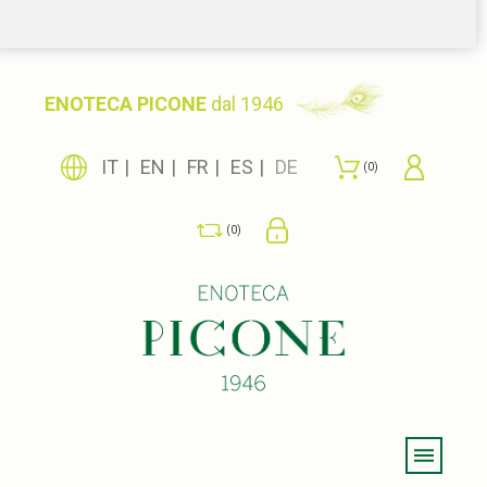
ENOTECA PICONE
dal 1946
IT
EN
FR
ES
DE
0
0
Menu