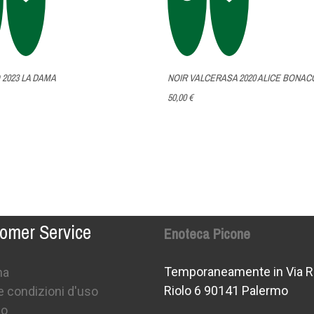
 2023 LA DAMA
NOIR VALCERASA 2020 ALICE BONAC
50,00 €
omer Service
Enoteca Picone
Temporaneamente in Via R
na
Riolo 6 90141 Palermo
e condizioni d'uso
mo