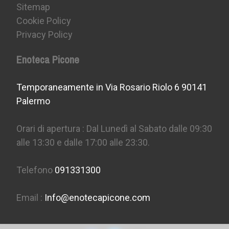
Sitemap
Cookie Policy
Privacy Policy
Enoteca Picone
Temporaneamente in Via Rosario Riolo 6 90141
Palermo
Orari di apertura : Dal Lunedì al Sabato dalle 09:30
alle 13:30 e dalle 17:00 alle 23:30.
Telefono
091331300
Email :
Info@enotecapicone.com