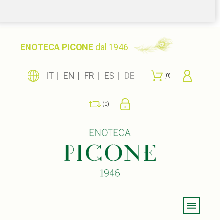
ENOTECA PICONE
dal 1946
IT
EN
FR
ES
DE
0
0
Menu