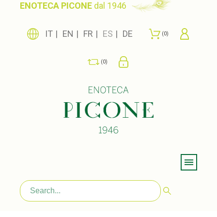
ENOTECA PICONE
dal 1946
IT
EN
FR
ES
DE
0
0
Menu