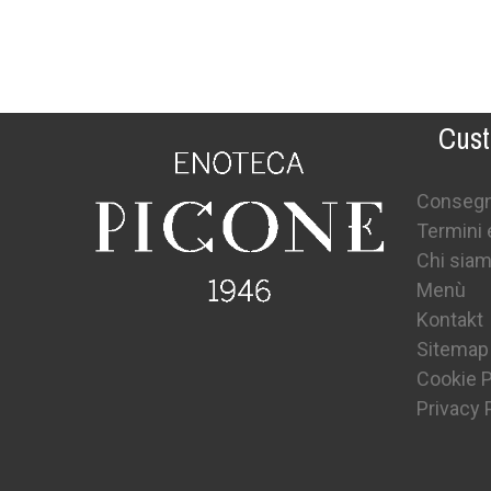
Cust
Conseg
Termini 
Chi sia
Menù
Kontakt
Sitemap
Cookie P
Privacy 