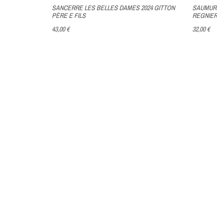
HÂTEAU
SANCERRE LES BELLES DAMES 2024 GITTON
SAUMUR 
PÈRE E FILS
REGNIER
43,00 €
32,00 €