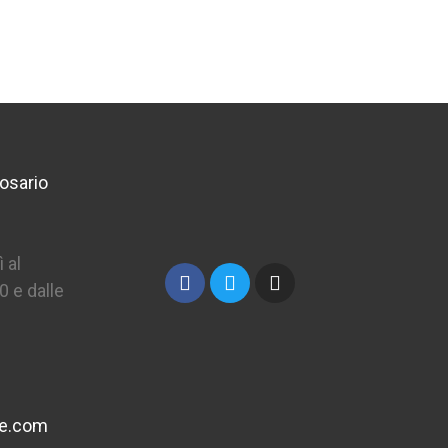
osario
 al
0 e dalle
ne.com