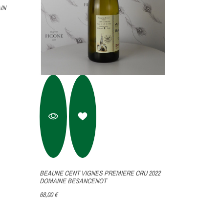
IN
VIEILLES VI
CORMERAIS
19,00 €
BEAUNE CENT VIGNES PREMIERE CRU 2022
DOMAINE BESANCENOT
68,00 €