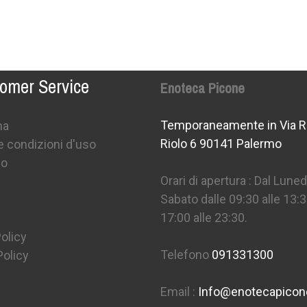
omer Service
Enoteca Picone
Temporaneamente in Via R
na
Riolo 6 90141 Palermo
e condizioni d'uso
mo
Orari di apertura : Dal Lunedì
Sabato dalle 09:30 alle 13:3
17:00 alle 23:30.
olicy
Telefono
091331300
Policy
Email :
Info@enotecapico