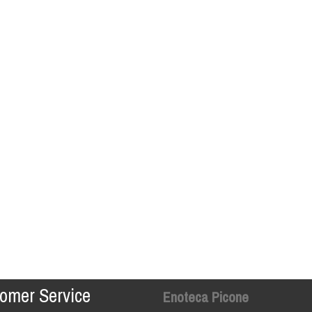
omer Service
Enoteca Picone