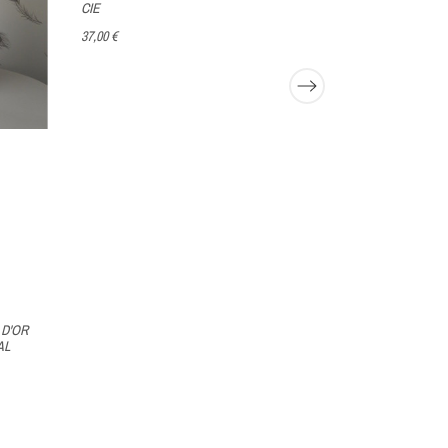
CIE
37,00 €
D'OR
AL