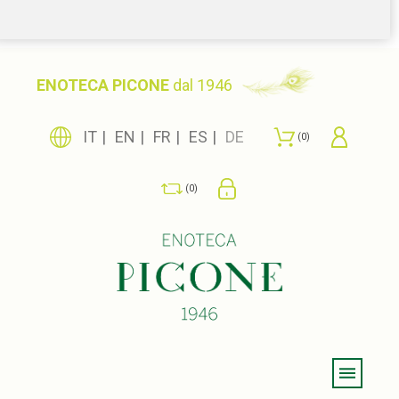
ENOTECA PICONE
dal 1946
IT
EN
FR
ES
DE
0
0
Menu