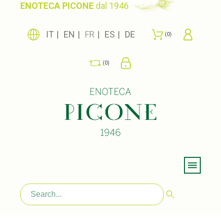
ENOTECA PICONE
dal 1946
IT
EN
FR
ES
DE
0
0
Menu