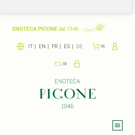
ENOTECA PICONE
dal 1946
IT
EN
FR
ES
DE
0
0
Menu