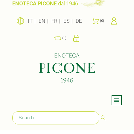
ENOTECA PICONE
dal 1946
IT
EN
FR
ES
DE
0
0
Menu