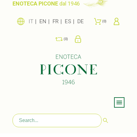
ENOTECA PICONE
dal 1946
IT
EN
FR
ES
DE
0
0
Menu