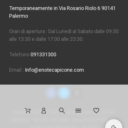
Temporaneamente in Via Rosario Riolo 6 90141
Palermo
Orari di apertura : Dal Lunedì al Sabato dalle 09:30
alle 13:30 e dalle 17:00 alle 23:30.
Telefono
091331300
Email :
Info@enotecapicone.com
Enoteca Picone S.R.L. - Via Marconi 36, 90141
Palermo - tel. 091 331300 - P.Iva 05957150823 -
Codice SDI
M5UXCR1
- ©
2026