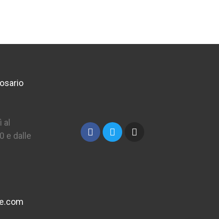
osario
 al
0 e dalle
ne.com