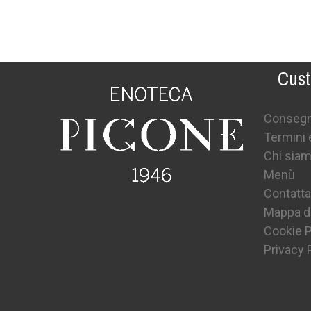
Cust
Conseg
Termini 
Chi sia
Menù
Contatta
Mappa de
Cookie P
Privacy 