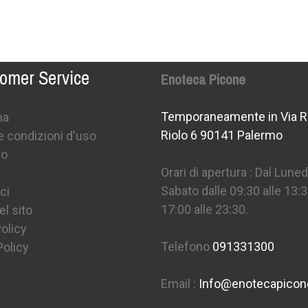
omer Service
Enoteca Picone
Temporaneamente in Via R
na
Riolo 6 90141 Palermo
e condizioni d'uso
mo
Orari di apertura : Dal Lunedì
Sabato dalle 09:30 alle 13:3
ci
17:00 alle 23:30.
l sito
olicy
Telefono
091331300
Policy
Email :
Info@enotecapico