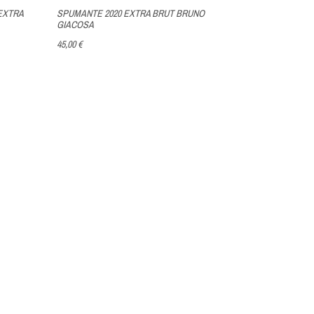
EXTRA
SPUMANTE 2020 EXTRA BRUT BRUNO
SPUMANTE R
GIACOSA
MAGNUM
45,00 €
57,00 €