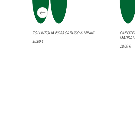
 LA
ZOLÌ INZOLIA 20233 CARUSO & MININI
CAPOTES
MADDAL
10,00 €
19,00 €