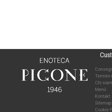
Cust
Conseg
Termini 
Chi sia
Menù
Kontakt
Sitemap
Cookie P