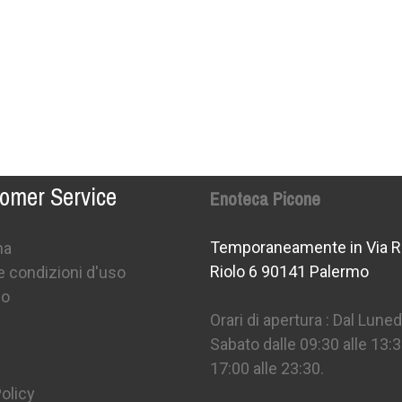
omer Service
Enoteca Picone
Temporaneamente in Via R
na
Riolo 6 90141 Palermo
e condizioni d'uso
mo
Orari di apertura : Dal Lunedì
Sabato dalle 09:30 alle 13:3
17:00 alle 23:30.
olicy