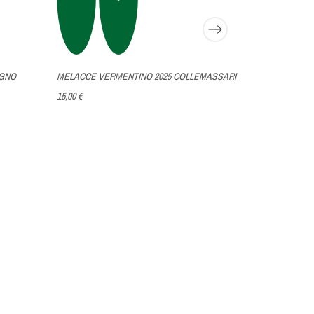
AGNO
MELACCE VERMENTINO 2025 COLLEMASSARI
15,00 €
MALANDRINO 