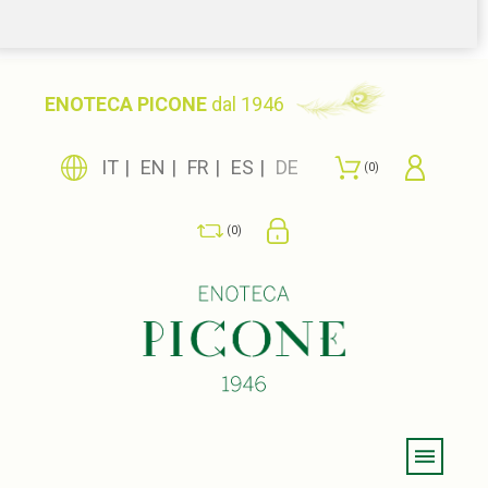
ENOTECA PICONE
dal 1946
IT
EN
FR
ES
DE
0
0
Menu