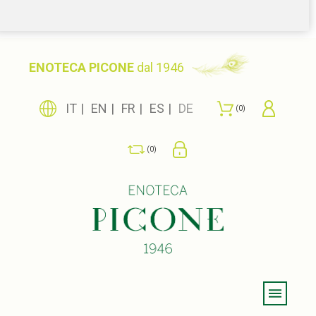
ENOTECA PICONE
dal 1946
IT
EN
FR
ES
DE
0
0
Menu