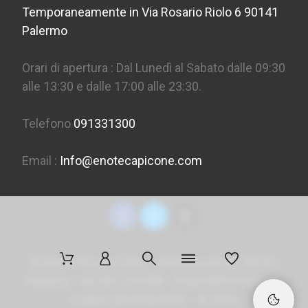
Temporaneamente in Via Rosario Riolo 6 90141
Palermo
Orari di apertura : Dal Lunedì al Sabato dalle 09:30
alle 13:30 e dalle 17:00 alle 23:30.
Telefono
091331300
Email :
Info@enotecapicone.com
Enoteca Picone S.R.L. - Via Marconi 36, 90141
Palermo - tel. 091 331300 - P.Iva 05957150823 -
Codice SDI
M5UXCR1
- ©
2026