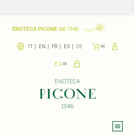
ENOTECA PICONE
dal 1946
IT
EN
FR
ES
DE
0
0
Menu