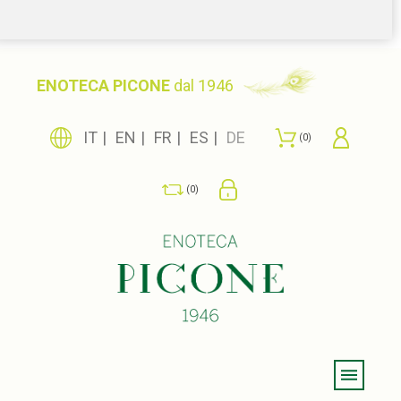
ENOTECA PICONE
dal 1946
IT
EN
FR
ES
DE
0
0
Menu