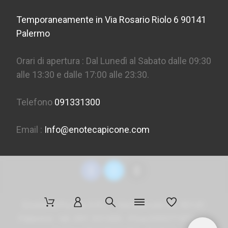
Temporaneamente in Via Rosario Riolo 6 90141
Palermo
Orari di apertura : Dal Lunedì al Sabato dalle 09:30
alle 13:30 e dalle 17:00 alle 23:30.
Telefono
091331300
Email :
Info@enotecapicone.com
Enoteca Picone S.R.L. - Via Marconi 36, 90141
Palermo - tel. 091 331300 - P.Iva 05957150823 -