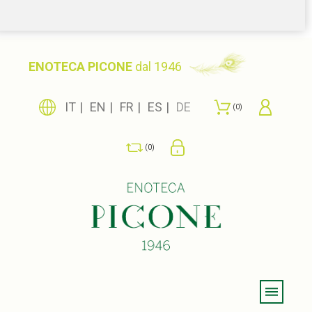
ENOTECA PICONE
dal 1946
IT
EN
FR
ES
DE
0
0
Menu