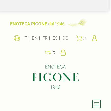
ENOTECA PICONE
dal 1946
IT
EN
FR
ES
DE
0
0
Menu