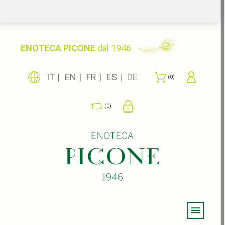
ENOTECA PICONE
dal 1946
IT
EN
FR
ES
DE
0
0
Menu