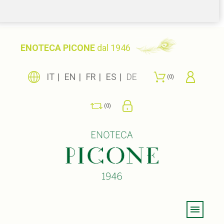
ENOTECA PICONE
dal 1946
IT
EN
FR
ES
DE
0
0
Menu