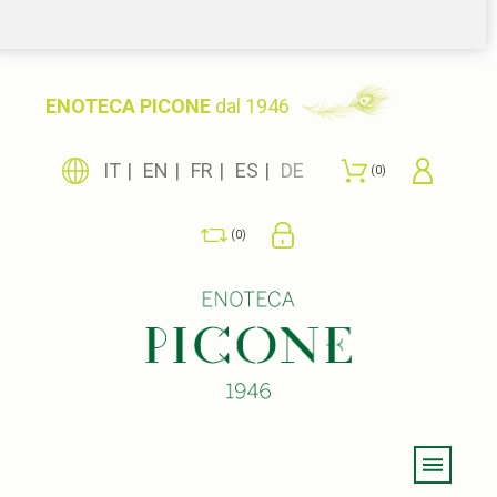
ENOTECA PICONE
dal 1946
IT
EN
FR
ES
DE
0
0
Menu