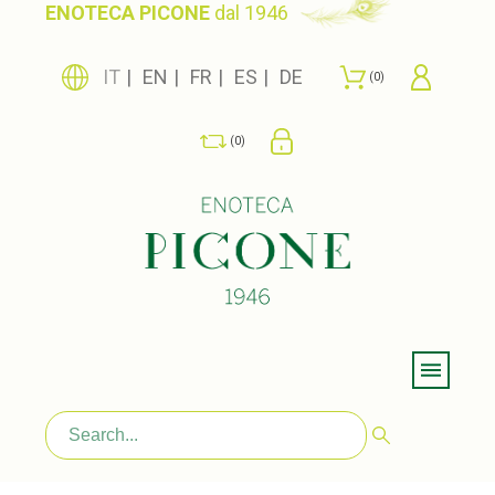
ENOTECA PICONE
dal 1946
IT
EN
FR
ES
DE
0
0
Menu