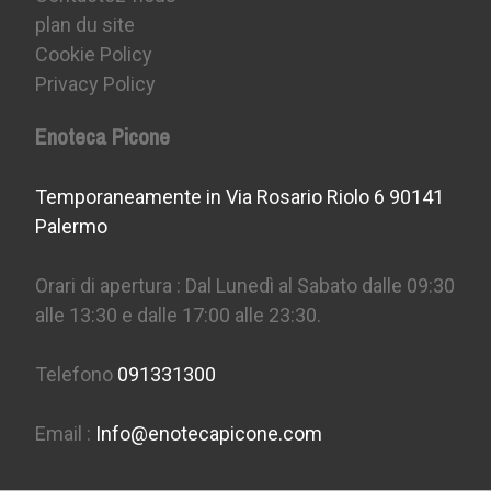
plan du site
Cookie Policy
Privacy Policy
Enoteca Picone
Temporaneamente in Via Rosario Riolo 6 90141
Palermo
Orari di apertura : Dal Lunedì al Sabato dalle 09:30
alle 13:30 e dalle 17:00 alle 23:30.
Telefono
091331300
Email :
Info@enotecapicone.com