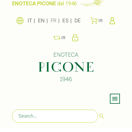
ENOTECA PICONE
dal 1946
IT
EN
FR
ES
DE
0
0
Menu