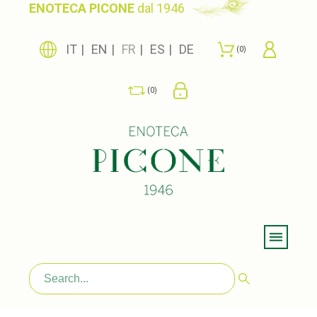
ENOTECA PICONE
dal 1946
IT
EN
FR
ES
DE
0
0
Menu