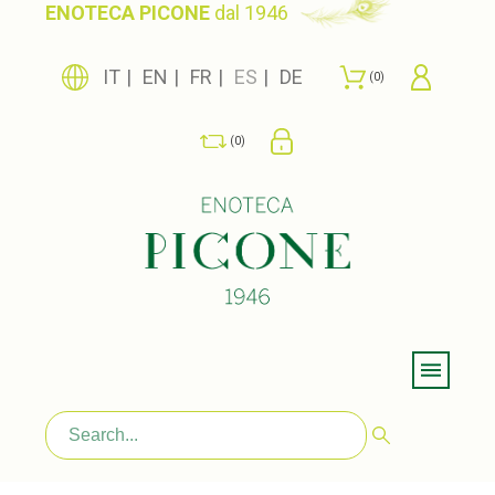
ENOTECA PICONE
dal 1946
IT
EN
FR
ES
DE
0
0
Menu