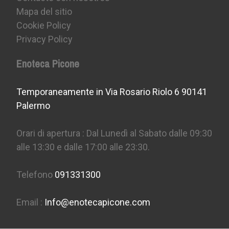
Mapa del sitio
Cookie Policy
Privacy Policy
Enoteca Picone
Temporaneamente in Via Rosario Riolo 6 90141
Palermo
Orari di apertura : Dal Lunedì al Sabato dalle 09:30
alle 13:30 e dalle 17:00 alle 23:30.
Telefono
091331300
Email :
Info@enotecapicone.com