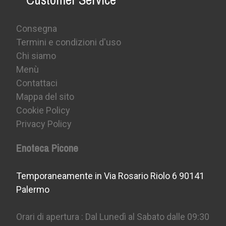
Consegna
Termini e condizioni d'uso
Chi siamo
Menù
Contattaci
Mappa del sito
Cookie Policy
Privacy Policy
Enoteca Picone
Temporaneamente in Via Rosario Riolo 6 90141
Palermo
Orari di apertura : Dal Lunedì al Sabato dalle 09:30