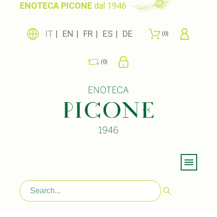
ENOTECA PICONE
dal 1946
IT
EN
FR
ES
DE
0
0
Menu