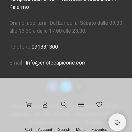
Palermo
Orari di apertura : Dal Lunedì al Sabato dalle 09:30
alle 13:30 e dalle 17:00 alle 23:30.
Telefono
091331300
Email :
Info@enotecapicone.com
Enoteca Picone S.R.L. - Via Marconi 36, 90141
Palermo - tel. 091 331300 - P.Iva 05957150823 -
Codice SDI
M5UXCR1
- ©
2026
Cart
Account
Search
Menu
Favorites