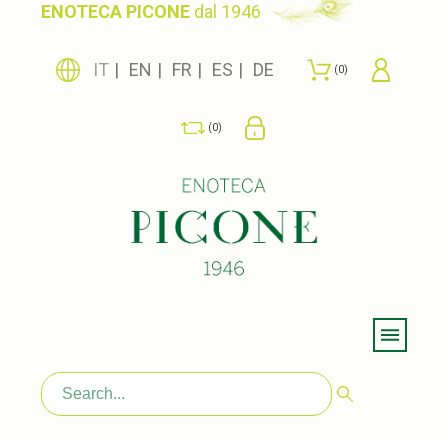
ENOTECA PICONE
dal 1946
IT
EN
FR
ES
DE
0
0
Menu