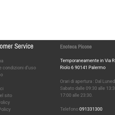
omer Service
Enoteca Picone
Temporaneamente in Via R
na
Riolo 6 90141 Palermo
e condizioni d'uso
mo
Orari di apertura : Dal Lunedì
Sabato dalle 09:30 alle 13:3
ci
17:00 alle 23:30.
l sito
olicy
Telefono
091331300
Policy