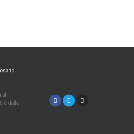
19,50 €
osario
 al
0 e dalle