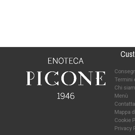
Cust
Conseg
Termini 
Chi sia
Menù
Contatta
Mappa de
Cookie P
Privacy 