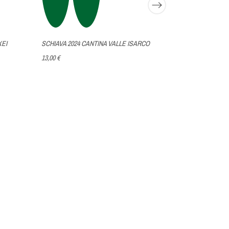
XEI
SCHIAVA 2024 CANTINA VALLE ISARCO
13,00 €
CALA CALA C