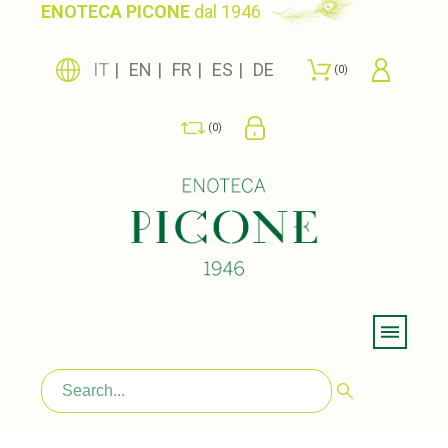
ENOTECA PICONE
dal 1946
IT
EN
FR
ES
DE
0
0
Menu