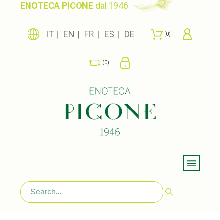
ENOTECA PICONE
dal 1946
IT
EN
FR
ES
DE
0
0
Menu