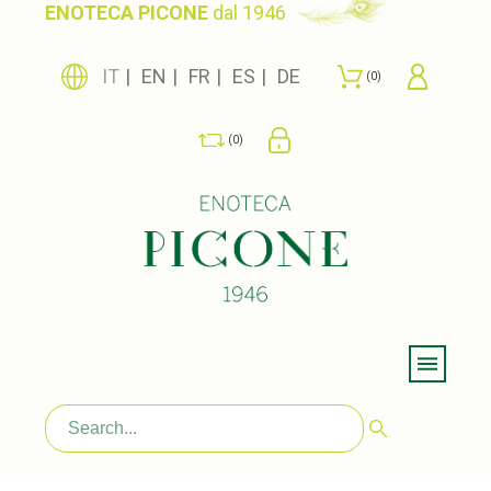
ENOTECA PICONE
dal 1946
IT
EN
FR
ES
DE
0
0
Menu