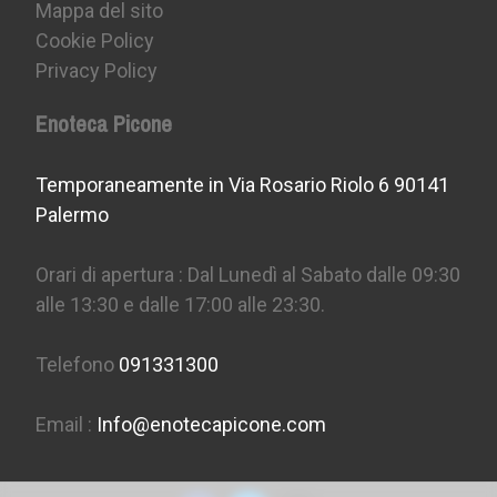
Mappa del sito
Cookie Policy
Privacy Policy
Enoteca Picone
Temporaneamente in Via Rosario Riolo 6 90141
Palermo
Orari di apertura : Dal Lunedì al Sabato dalle 09:30
alle 13:30 e dalle 17:00 alle 23:30.
Telefono
091331300
Email :
Info@enotecapicone.com