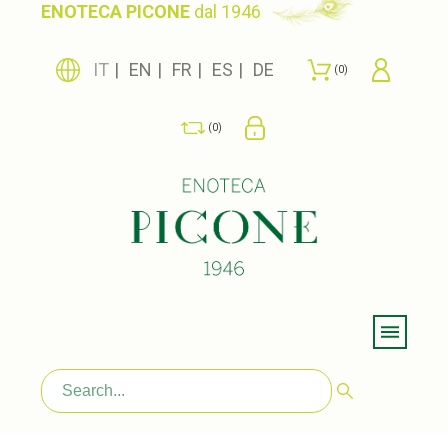
ENOTECA PICONE
dal 1946
IT
EN
FR
ES
DE
0
0
Menu