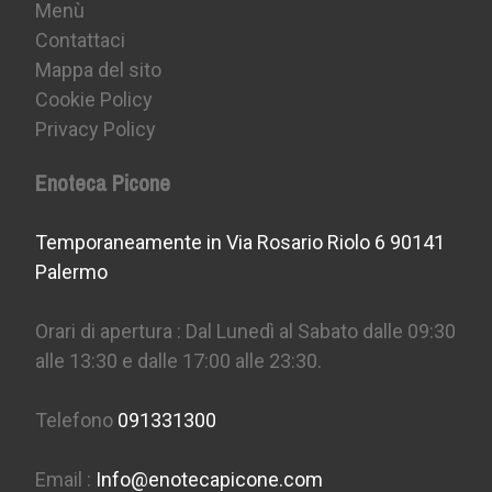
Menù
Contattaci
Mappa del sito
Cookie Policy
Privacy Policy
Enoteca Picone
Temporaneamente in Via Rosario Riolo 6 90141
Palermo
Orari di apertura : Dal Lunedì al Sabato dalle 09:30
alle 13:30 e dalle 17:00 alle 23:30.
Telefono
091331300
Email :
Info@enotecapicone.com