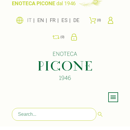
ENOTECA PICONE
dal 1946
IT
EN
FR
ES
DE
0
0
Menu