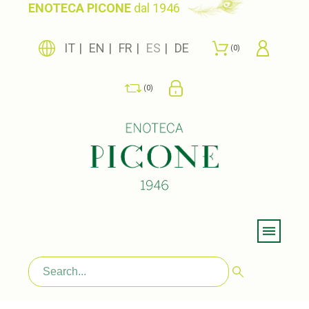
ENOTECA PICONE
dal 1946
IT
EN
FR
ES
DE
0
0
Menu