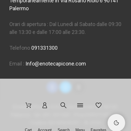
Temporaneamente in Via Rosario Riolo 6 90141
Palermo
Orari di apertura : Dal Lunedì al Sabato dalle 09:30
alle 13:30 e dalle 17:00 alle 23:30.
Telefono
091331300
Email :
Info@enotecapicone.com
Enoteca Picone S.R.L. - Via Marconi 36, 90141
Palermo - tel. 091 331300 - P.Iva 05957150823 -
Codice SDI
M5UXCR1
- ©
2026
Cart
Account
Search
Menu
Favorites