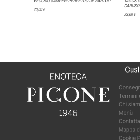
NO DOLCE
VECCHIO SAMPERI PERPETUO DE BARTOLI
TAGÓS G
CARUSO 
70,00 €
23,00 €
Cust
Conseg
Termini 
Chi sia
Menù
Contatta
Mappa de
Cookie P