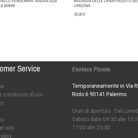
RILLO VENDEMMIA TARDIVA 2018
MALVASIA DELLE LIPARI PASSITO 202
& MININI
VIRGONA
35,00 €
omer Service
Enoteca Picone
Temporaneamente in Via R
na
Riolo 6 90141 Palermo
e condizioni d'uso
mo
Orari di apertura : Dal Lunedì
Sabato dalle 09:30 alle 13:3
ci
17:00 alle 23:30.
l sito
olicy