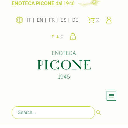
ENOTECA PICONE
dal 1946
IT
EN
FR
ES
DE
0
0
Menu