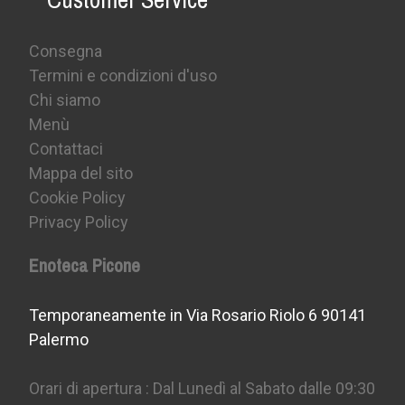
Consegna
Termini e condizioni d'uso
Chi siamo
Menù
Contattaci
Mappa del sito
Cookie Policy
Privacy Policy
Enoteca Picone
Temporaneamente in Via Rosario Riolo 6 90141
Palermo
Orari di apertura : Dal Lunedì al Sabato dalle 09:30