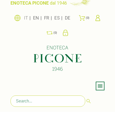
ENOTECA PICONE
dal 1946
IT
EN
FR
ES
DE
0
0
Menu