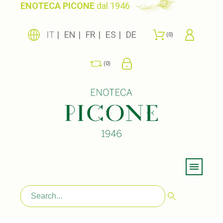
ENOTECA PICONE
dal 1946
IT
EN
FR
ES
DE
0
0
Menu