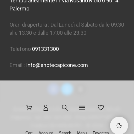
Temporaneamente in Via Rosario Riolo 6 90141
Palermo
Orari di apertura : Dal Lunedì al Sabato dalle 09:30
alle 13:30 e dalle 17:00 alle 23:30.
Telefono
091331300
Email :
Info@enotecapicone.com
Enoteca Picone S.R.L. - Via Marconi 36, 90141
Palermo - tel. 091 331300 - P.Iva 05957150823 -
Codice SDI
M5UXCR1
- ©
2026
Cart
Account
Search
Menu
Favorites