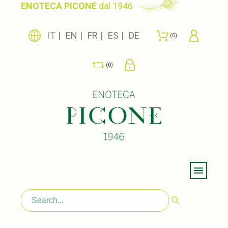
ENOTECA PICONE
dal 1946
IT
EN
FR
ES
DE
0
0
Menu