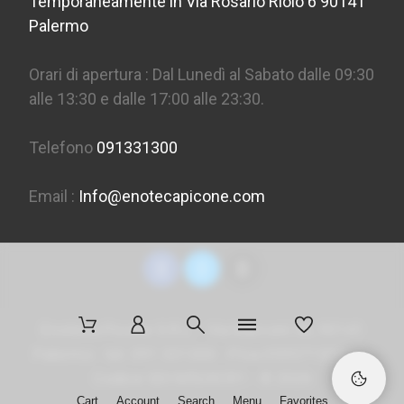
Temporaneamente in Via Rosario Riolo 6 90141
Palermo
Orari di apertura : Dal Lunedì al Sabato dalle 09:30
alle 13:30 e dalle 17:00 alle 23:30.
Telefono
091331300
Email :
Info@enotecapicone.com
Enoteca Picone S.R.L. - Via Marconi 36, 90141
Palermo - tel. 091 331300 - P.Iva 05957150823 -
Codice SDI
M5UXCR1
- ©
2026
Cart
Account
Search
Menu
Favorites