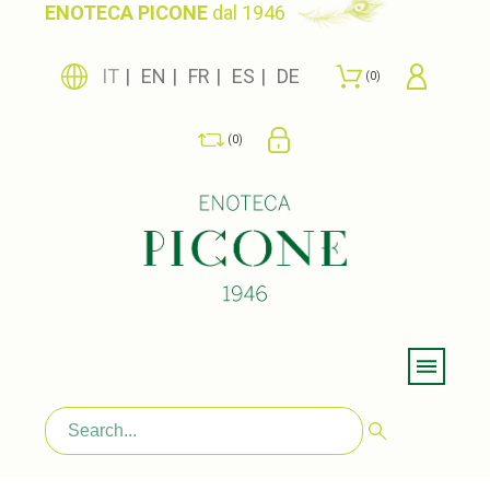
ENOTECA PICONE
dal 1946
IT
EN
FR
ES
DE
0
0
Menu