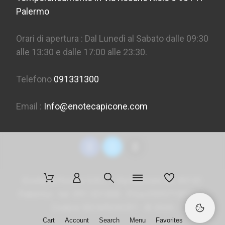
Palermo
Orari di apertura : Dal Lunedì al Sabato dalle 09:30
alle 13:30 e dalle 17:00 alle 23:30.
Telefono
091331300
Email :
Info@enotecapicone.com
Enoteca Picone S.R.L. - Via Marconi 36, 90141
Palermo - tel. 091 331300 - P.Iva 05957150823 -
Codice SDI
M5UXCR1
- ©
2026
Cart
Account
Search
Menu
Favorites